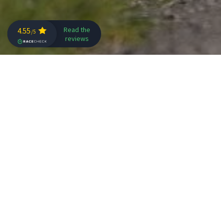
Am 3. Juni kam es zu einem Felssturz in der Wachau,
zwischen Aggsbach-Dorf und Aggstein. Der Abschnitt
ist Teil unserer Radstrecke, weshalb wir in sehr engem
Austausch mit den zuständigen Behörden stehen. Die
Aufräumarbeiten, sowie Schutz- und
Sicherungsmaßnahmen erweisen sich als kompliziert