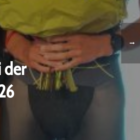
 der
026