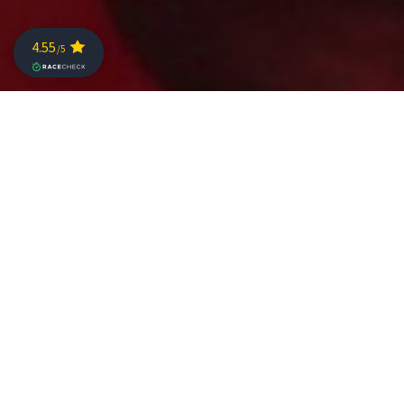
Die Sonne lacht über Niederösterreich, die
Temperaturen steigen und die Vorfreude auf die
Challenge St. Pölten 2025
wächst. Während viele
Altersklassen-Athletinnen und -Athleten die idealen
Bedingungen für ihr Training nutzen, werfen auch die
Profis bereits ihren Blick auf das Rennen am
25. Mai
2025
. Zwei bekannte Gesichter, die im Vorjahr für Furore